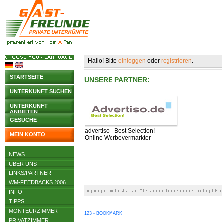
Hallo! Bitte
einloggen
oder
registrieren
.
STARTSEITE
UNSERE PARTNER:
UNTERKUNFT SUCHEN
UNTERKUNFT
ANBIETEN
GESUCHE
advertiso - Best Selection!
MEIN KONTO
Online Werbevermarkter
NEWS
ÜBER UNS
LINKS/PARTNER
WM-FEEDBACKS 2006
INFO
TIPPS
MONTEURZIMMER
123 - BOOKMARK
PRIVATZIMMER