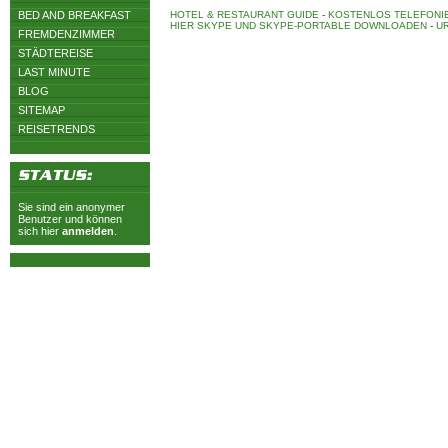
BED AND BREAKFAST
HOTEL & RESTAURANT GUIDE
-
KOSTENLOS TELEFONIE
HIER SKYPE UND SKYPE-PORTABLE DOWNLOADEN
-
UR
FREMDENZIMMER
STÄDTEREISE
LAST MINUTE
BLOG
SITEMAP
REISETRENDS
Sie sind ein anonymer
Benutzer und können
sich hier
anmelden
.