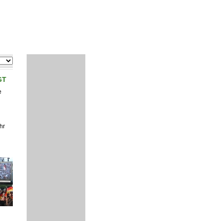
GT
e
hr