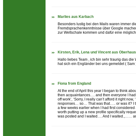
Marlies aus Karbach
Besonders lustig bei den Mails waren immer d
Fremdsprachenkenntnisse über Google machen lie
zur Weltschale kommen und dafür eine mögliche
Kirsten, Erik, Lena und Vincent aus Oberhau
Hallo liebes Team , ich bin sehr traurig das di
hat sich ein Engländer bei uns gemeldet ( Sam ) 
Fiona from England
At the end of April this year I began to think a
then acquaintances…. and then everyone I had ev
off work’, ‘Sorry, I really can’t afford it right n
responses… so… That was that….. or was it? I t
a few weeks earlier when I had first considered
worth putting up a new profile specifically re
was posted and I waited…. And I waited.,…… and t