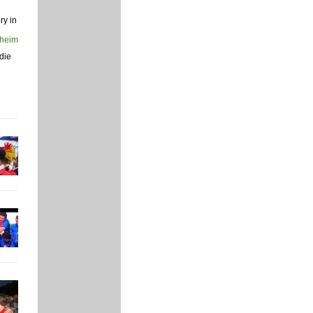
ry in
die