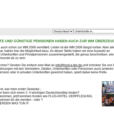
FTE UND GÜNSTIGE PENSIONEN HABEN AUCH ZUR WM ÜBERZEU
uch schon zur WM 2006 vermittelt. Leider ist die WM 2006 längst vorbei. Aber all
, haben hier die Möglichkeit dazu. An dieser Stelle haben wir eine Auswahl an
 Unterkünften und Privatpensionen zusammengestellt, die genau beschreiben, wie
reunde.de zu sein.
lichen? Senden Sie einfach eine Mail an
info@host-a-fan.de
und schicken Sie uns I
Erfahrungen mit den Vermietern, Gästen, Unterkünften oder Pensionen auch anderen
ension oder in privaten Unterkünften gewohnt haben, spielt dabei keine Rolle.
ind, war mein erster Gedanke ;
 kann sich einen 2- 4 wöchigen Deutschlandtrip leisten?
`s gekommen, jetzt kommen Kosten wie FLUG-HOTEL-VERPFLEGUNG,
nehmen für die meisten - oder ?
R WERDEN WAS TUN !!!