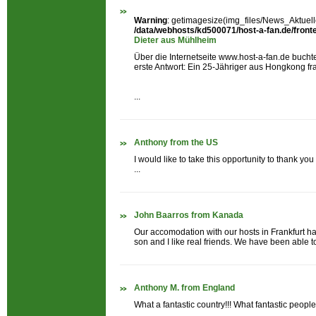
Warning
: getimagesize(img_files/News_Aktuelle
/data/webhosts/kd500071/host-a-fan.de/fronten
Dieter aus Mühlheim
Über die Internetseite www.host-a-fan.de bucht
erste Antwort: Ein 25-Jähriger aus Hongkong fra
...
Anthony from the US
I would like to take this opportunity to thank y
...
John Baarros from Kanada
Our accomodation with our hosts in Frankfurt h
son and I like real friends. We have been able t
Anthony M. from England
What a fantastic country!!! What fantastic people..