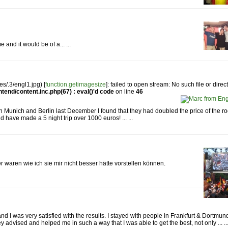
 and it would be of a... ...
s/.3/engl1.jpg) [
function.getimagesize
]: failed to open stream: No such file or direc
tend/content.inc.php(67) : eval()'d code
on line
46
 in Munich and Berlin last December I found that they had doubled the price of the 
 have made a 5 night trip over 1000 euros! ... ...
 waren wie ich sie mir nicht besser hätte vorstellen können.
d I was very satisfied with the results. I stayed with people in Frankfurt & Dortmun
advised and helped me in such a way that I was able to get the best, not only ... ..