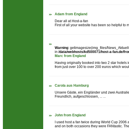
Adam from England
Dear all at Host-a-fan
First of all your website has been so helpful to me
Warning
: getimagesize(img_files/News_Aktuelle
in
/data/webhosts/kd500071/host-a-fan.de/fron
Marc from England
Having originally booked into two 2 star hotels
from just over 100 to over 200 euros which would
Carola aus Hamburg
Unsere Gäste, ein Engländer und zwei Australier
Freundlich, aufgeschlossen, ... ...
John from England
I used host a fan twice during World Cup 2006 an
and on both occasions they were FANtastic. They 