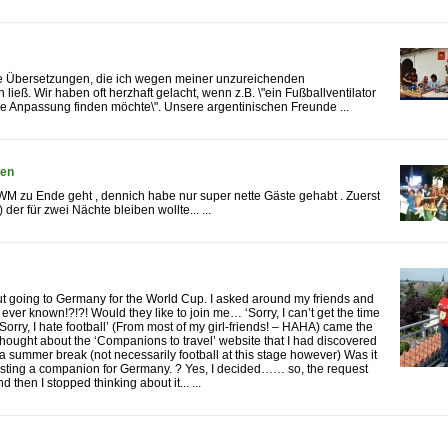
ie Übersetzungen, die ich wegen meiner unzureichenden
ß. Wir haben oft herzhaft gelacht, wenn z.B. \"ein Fußballventilator
 Anpassung finden möchte\". Unsere argentinischen Freunde ...
sen
e WM zu Ende geht , dennich habe nur super nette Gäste gehabt . Zuerst
der für zwei Nächte bleiben wollte... ...
bout going to Germany for the World Cup. I asked around my friends and
er known!?!?! Would they like to join me… ‘Sorry, I can’t get the time
ow, ‘Sorry, I hate football’ (From most of my girl-friends! – HAHA) came the
hought about the ‘Companions to travel’ website that I had discovered
 a summer break (not necessarily football at this stage however) Was it
questing a companion for Germany. ? Yes, I decided…… so, the request
hen I stopped thinking about it... ...