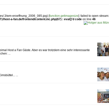
les/.3/wm-eroeffnung_2006_085.jpg) [
function.getimagesize
]: failed to open stream
/host-a-fan.de/frontend/content.inc.php(67) : eval()'d code
on line
46
eimal Host a Fan Gäste. Aber es war trotzdem eine sehr interessante
hen: ...
sbüttel... ...