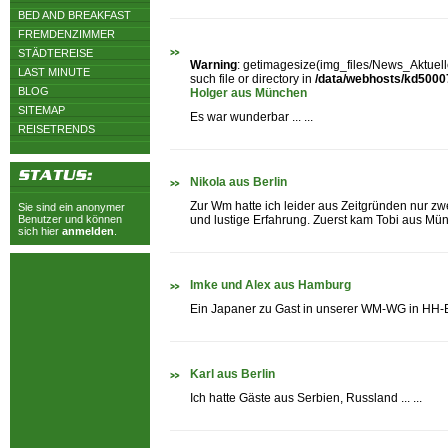
BED AND BREAKFAST
FREMDENZIMMER
STÄDTEREISE
Warning
: getimagesize(img_files/News_Aktuel
LAST MINUTE
such file or directory in
/data/webhosts/kd500071
BLOG
Holger aus München
SITEMAP
Es war wunderbar ... ...
REISETRENDS
Nikola aus Berlin
Zur Wm hatte ich leider aus Zeitgründen nur zw
Sie sind ein anonymer
Benutzer und können
und lustige Erfahrung. Zuerst kam Tobi aus Münc
sich hier
anmelden
.
Imke und Alex aus Hamburg
Ein Japaner zu Gast in unserer WM-WG in HH-Eim
Karl aus Berlin
Ich hatte Gäste aus Serbien, Russland ... ...