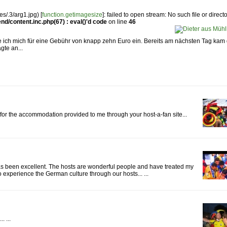
s/.3/arg1.jpg) [
function.getimagesize
]: failed to open stream: No such file or directo
d/content.inc.php(67) : eval()'d code
on line
46
e ich mich für eine Gebühr von knapp zehn Euro ein. Bereits am nächsten Tag kam 
gte an...
ou for the accommodation provided to me through your host-a-fan site...
as been excellent. The hosts are wonderful people and have treated my
o experience the German culture through our hosts... ...
. ...