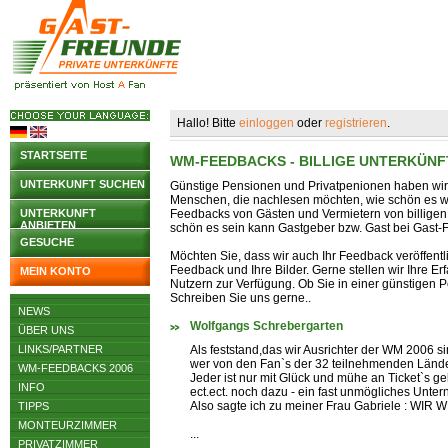
Hallo! Bitte
einloggen
oder
registrieren
.
STARTSEITE
WM-FEEDBACKS - BILLIGE UNTERKÜN
UNTERKUNFT SUCHEN
Günstige Pensionen und Privatpenionen haben wir a
Menschen, die nachlesen möchten, wie schön es war
UNTERKUNFT
Feedbacks von Gästen und Vermietern von billigen
ANBIETEN
schön es sein kann Gastgeber bzw. Gast bei Gast-F
GESUCHE
Möchten Sie, dass wir auch Ihr Feedback veröffent
Feedback und Ihre Bilder. Gerne stellen wir Ihre 
MEIN KONTO
Nutzern zur Verfügung. Ob Sie in einer günstigen P
Schreiben Sie uns gerne..
NEWS
Wolfgangs Schrebergarten
ÜBER UNS
LINKS/PARTNER
Als feststand,das wir Ausrichter der WM 2006 s
wer von den Fan`s der 32 teilnehmenden Länder
WM-FEEDBACKS 2006
Jeder ist nur mit Glück und mühe an Ticket
INFO
ect.ect. noch dazu - ein fast unmögliches Unter
Also sagte ich zu meiner Frau Gabriele : WI
TIPPS
MONTEURZIMMER
...
PRIVATZIMMER