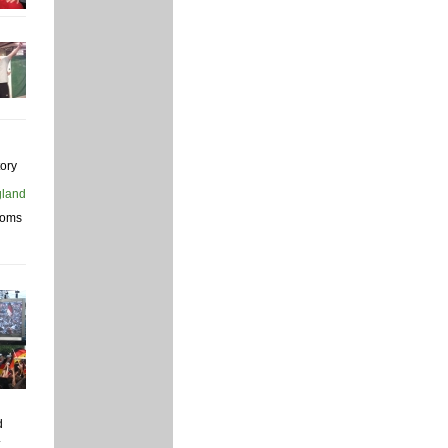
tory
rooms
d
.