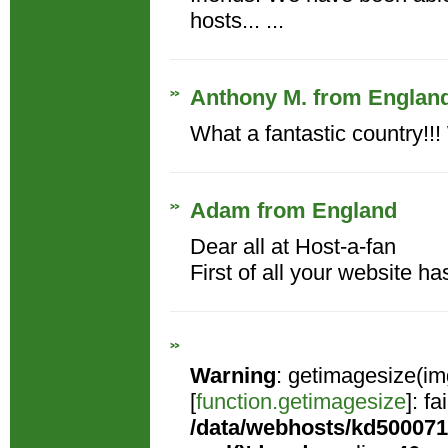
hosts... ...
Anthony M. from Englan
What a fantastic country!!! 
Adam from England
Dear all at Host-a-fan
First of all your website ha
Warning
: getimagesize(im
[
function.getimagesize
]: f
/data/webhosts/kd500071/