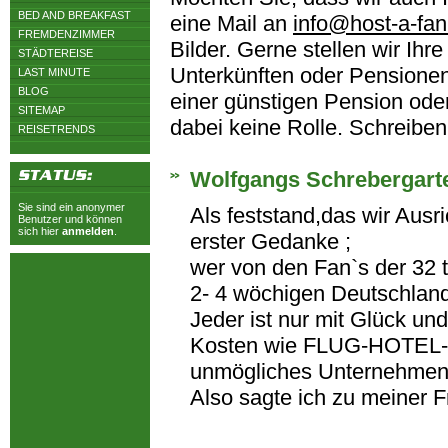
BED AND BREAKFAST
eine Mail an
info@host-a-fa
FREMDENZIMMER
Bilder. Gerne stellen wir Ih
STÄDTEREISE
Unterkünften oder Pensionen
LAST MINUTE
BLOG
einer günstigen Pension oder
SITEMAP
dabei keine Rolle. Schreiben
REISETRENDS
Wolfgangs Schrebergart
Sie sind ein anonymer
Als feststand,das wir Ausr
Benutzer und können
sich hier
anmelden
.
erster Gedanke ;
wer von den Fan`s der 32 
2- 4 wöchigen Deutschlandt
Jeder ist nur mit Glück u
Kosten wie FLUG-HOTEL-V
unmögliches Unternehmen f
Also sagte ich zu meiner