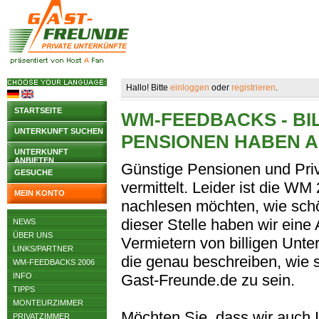
Hallo! Bitte
einloggen
oder
registrieren
.
STARTSEITE
WM-FEEDBACKS - BI
UNTERKUNFT SUCHEN
PENSIONEN HABEN 
UNTERKUNFT
ANBIETEN
Günstige Pensionen und Pri
GESUCHE
vermittelt. Leider ist die WM
MEIN KONTO
nachlesen möchten, wie schö
dieser Stelle haben wir ein
NEWS
ÜBER UNS
Vermietern von billigen Unt
LINKS/PARTNER
die genau beschreiben, wie 
WM-FEEDBACKS 2006
INFO
Gast-Freunde.de zu sein.
TIPPS
MONTEURZIMMER
Möchten Sie, dass wir auch 
PRIVATZIMMER