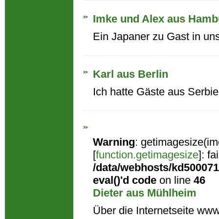
Imke und Alex aus Hamb
Ein Japaner zu Gast in un
Karl aus Berlin
Ich hatte Gäste aus Serbien
Warning
: getimagesize(im
[
function.getimagesize
]: f
/data/webhosts/kd500071/
eval()'d code
on line
46
Dieter aus Mühlheim
Über die Internetseite www