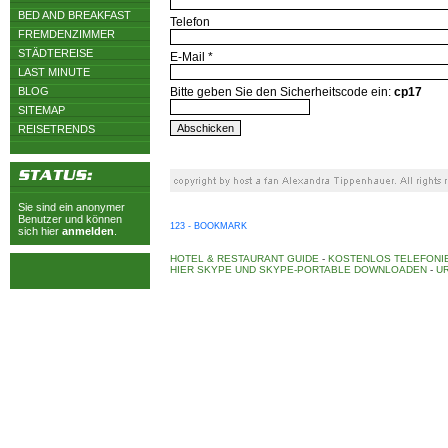
BED AND BREAKFAST
Telefon
FREMDENZIMMER
STÄDTEREISE
E-Mail *
LAST MINUTE
BLOG
Bitte geben Sie den Sicherheitscode ein:
cp17
SITEMAP
REISETRENDS
Sie sind ein anonymer
Benutzer und können
123 - BOOKMARK
sich hier
anmelden
.
HOTEL & RESTAURANT GUIDE
-
KOSTENLOS TELEFONIE
HIER SKYPE UND SKYPE-PORTABLE DOWNLOADEN
-
UR