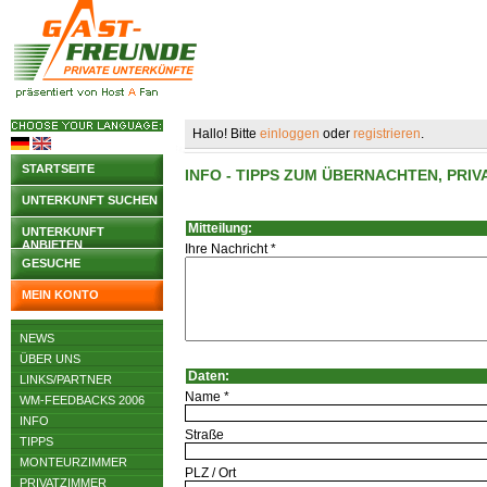
Hallo! Bitte
einloggen
oder
registrieren
.
STARTSEITE
INFO - TIPPS ZUM ÜBERNACHTEN, PR
UNTERKUNFT SUCHEN
Mitteilung:
UNTERKUNFT
ANBIETEN
Ihre Nachricht *
GESUCHE
MEIN KONTO
NEWS
ÜBER UNS
Daten:
LINKS/PARTNER
Name *
WM-FEEDBACKS 2006
INFO
Straße
TIPPS
MONTEURZIMMER
PLZ / Ort
PRIVATZIMMER