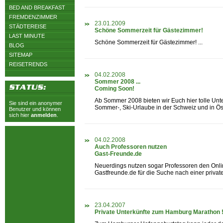
BED AND BREAKFAST
FREMDENZIMMER
23.01.2009
STÄDTEREISE
Schöne Sommerzeit für Gästezimmer!
LAST MINUTE
Schöne Sommerzeit für Gästezimmer! ...
BLOG
SITEMAP
REISETRENDS
04.02.2008
Sommer 2008 ...
Coming Soon!
Ab Sommer 2008 bieten wir Euch hier tolle Unte
Sie sind ein anonymer
Sommer-, Ski-Urlaube in der Schweiz und in Öste
Benutzer und können
sich hier
anmelden
.
04.02.2008
Auch Professoren nutzen
Gast-Freunde.de
Neuerdings nutzen sogar Professoren den Onli
Gastfreunde.de für die Suche nach einer privaten
23.04.2007
Private Unterkünfte zum Hamburg Marathon !