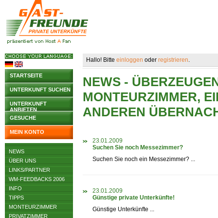
Hallo! Bitte
einloggen
oder
registrieren
.
STARTSEITE
NEWS - ÜBERZEUGEN 
UNTERKUNFT SUCHEN
MONTEURZIMMER, EI
UNTERKUNFT
ANDEREN ÜBERNAC
ANBIETEN
GESUCHE
MEIN KONTO
23.01.2009
Suchen Sie noch Messezimmer?
NEWS
Suchen Sie noch ein Messezimmer? ...
ÜBER UNS
LINKS/PARTNER
WM-FEEDBACKS 2006
INFO
23.01.2009
Günstige private Unterkünfte!
TIPPS
MONTEURZIMMER
Günstige Unterkünfte ...
PRIVATZIMMER