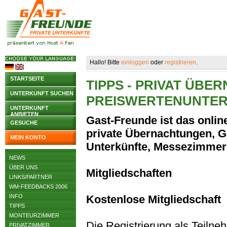
Hallo! Bitte
einloggen
oder
registrieren
.
STARTSEITE
TIPPS - PRIVAT ÜB
UNTERKUNFT SUCHEN
PREISWERTENUNTE
UNTERKUNFT
ANBIETEN
Gast-Freunde ist das online
GESUCHE
private Übernachtungen, G
MEIN KONTO
Unterkünfte, Messezimmer
NEWS
ÜBER UNS
Mitgliedschaften
LINKS/PARTNER
WM-FEEDBACKS 2006
INFO
Kostenlose Mitgliedschaft
TIPPS
MONTEURZIMMER
Die Registrierung als Teilne
PRIVATZIMMER