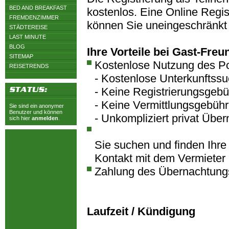
BED AND BREAKFAST
kostenlos. Eine Online Regist
FREMDENZIMMER
können Sie uneingeschränkt
STÄDTEREISE
LAST MINUTE
BLOG
Ihre Vorteile bei Gast-Freu
SITEMAP
Kostenlose Nutzung des Po
REISETRENDS
- Kostenlose Unterkunftss
- Keine Registrierungsgeb
- Keine Vermittlungsgebüh
Sie sind ein anonymer
Benutzer und können
- Unkompliziert privat Übe
sich hier
anmelden
.
Sie suchen und finden Ihre
Kontakt mit dem Vermieter 
Zahlung des Übernachtungs
Laufzeit / Kündigung