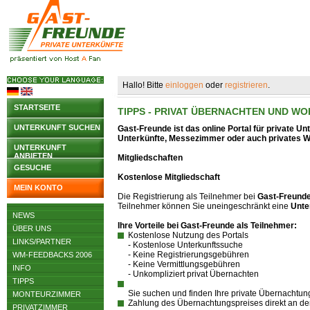
Hallo! Bitte
einloggen
oder
registrieren
.
STARTSEITE
TIPPS - PRIVAT ÜBERNACHTEN UND W
UNTERKUNFT SUCHEN
Gast-Freunde ist das online Portal für private U
Unterkünfte, Messezimmer oder auch privates 
UNTERKUNFT
ANBIETEN
Mitgliedschaften
GESUCHE
Kostenlose Mitgliedschaft
MEIN KONTO
Die Registrierung als Teilnehmer bei
Gast-Freund
Teilnehmer können Sie uneingeschränkt eine
Unte
NEWS
Ihre Vorteile bei Gast-Freunde als Teilnehmer:
ÜBER UNS
Kostenlose Nutzung des Portals
LINKS/PARTNER
- Kostenlose Unterkunftssuche
- Keine Registrierungsgebühren
WM-FEEDBACKS 2006
- Keine Vermittlungsgebühren
INFO
- Unkompliziert privat Übernachten
TIPPS
Sie suchen und finden Ihre private Übernachtung
MONTEURZIMMER
Zahlung des Übernachtungspreises direkt an de
PRIVATZIMMER