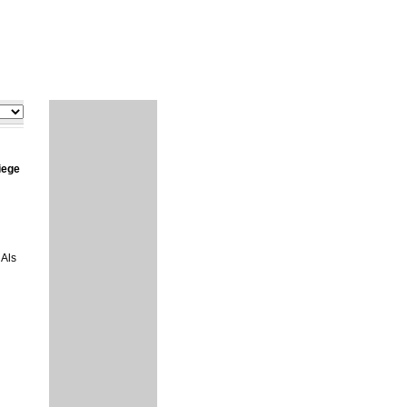
iege
 Als