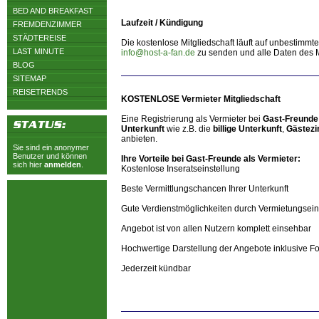
BED AND BREAKFAST
Laufzeit / Kündigung
FREMDENZIMMER
STÄDTEREISE
Die kostenlose Mitgliedschaft läuft auf unbestimmt
LAST MINUTE
info@host-a-fan.de
zu senden und alle Daten des Mi
BLOG
SITEMAP
REISETRENDS
KOSTENLOSE Vermieter Mitgliedschaft
Eine Registrierung als Vermieter bei
Gast-Freund
Unterkunft
wie z.B. die
billige Unterkunft
,
Gästezi
anbieten.
Sie sind ein anonymer
Benutzer und können
Ihre Vorteile bei Gast-Freunde als Vermieter:
sich hier
anmelden
.
Kostenlose Inseratseinstellung
Beste Vermittlungschancen Ihrer Unterkunft
Gute Verdienstmöglichkeiten durch Vermietungse
Angebot ist von allen Nutzern komplett einsehbar
Hochwertige Darstellung der Angebote inklusive Fo
Jederzeit kündbar