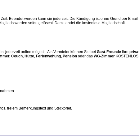
e Zeit. Beendet werden kann sie jederzeit. Die Kündigung ist ohne Grund per Email 
tglieds werden sofort gelöscht. Damit endet die kostenlose Mitgliedschaft.
e
ist jederzeit online möglich. Als Vermieter können Sie bei
Gast-Freunde
Ihre
priva
mmer, Couch, Hütte, Ferienwohung, Pension
oder das
WG-Zimmer
KOSTENLOS
innahmen
tos, freiem Bemerkungstext und Steckbrief.