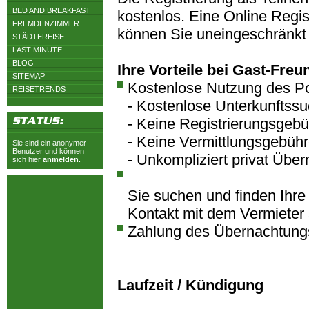
BED AND BREAKFAST
kostenlos. Eine Online Regist
FREMDENZIMMER
können Sie uneingeschränkt
STÄDTEREISE
LAST MINUTE
BLOG
Ihre Vorteile bei Gast-Freu
SITEMAP
Kostenlose Nutzung des Po
REISETRENDS
- Kostenlose Unterkunftss
- Keine Registrierungsgeb
- Keine Vermittlungsgebüh
Sie sind ein anonymer
Benutzer und können
- Unkompliziert privat Übe
sich hier
anmelden
.
Sie suchen und finden Ihre
Kontakt mit dem Vermieter 
Zahlung des Übernachtungs
Laufzeit / Kündigung