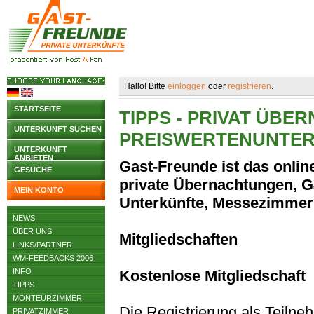
Hallo! Bitte
einloggen
oder
registrieren
.
STARTSEITE
TIPPS - PRIVAT ÜB
UNTERKUNFT SUCHEN
PREISWERTENUNTE
UNTERKUNFT
ANBIETEN
Gast-Freunde ist das online
GESUCHE
private Übernachtungen, G
MEIN KONTO
Unterkünfte, Messezimmer
NEWS
ÜBER UNS
Mitgliedschaften
LINKS/PARTNER
WM-FEEDBACKS 2006
INFO
Kostenlose Mitgliedschaft
TIPPS
MONTEURZIMMER
Die Registrierung als Teilne
PRIVATZIMMER