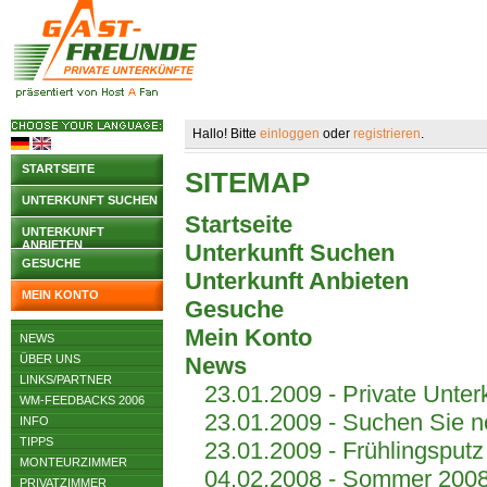
Hallo! Bitte
einloggen
oder
registrieren
.
STARTSEITE
SITEMAP
UNTERKUNFT SUCHEN
Startseite
UNTERKUNFT
ANBIETEN
Unterkunft Suchen
GESUCHE
Unterkunft Anbieten
MEIN KONTO
Gesuche
Mein Konto
NEWS
ÜBER UNS
News
LINKS/PARTNER
23.01.2009 - Private Unter
WM-FEEDBACKS 2006
23.01.2009 - Suchen Sie 
INFO
TIPPS
23.01.2009 - Frühlingsputz
MONTEURZIMMER
04.02.2008 - Sommer 2008 
PRIVATZIMMER