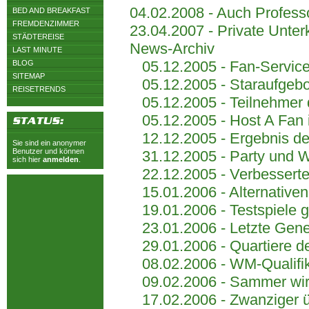
04.02.2008 - Auch Profess
BED AND BREAKFAST
FREMDENZIMMER
23.04.2007 - Private Unter
STÄDTEREISE
News-Archiv
LAST MINUTE
05.12.2005 - Fan-Servic
BLOG
SITEMAP
05.12.2005 - Staraufgebot
REISETRENDS
05.12.2005 - Teilnehmer d
05.12.2005 - Host A Fan is
12.12.2005 - Ergebnis der
Sie sind ein anonymer
Benutzer und können
31.12.2005 - Party und Wel
sich hier
anmelden
.
22.12.2005 - Verbesserte 
15.01.2006 - Alternativen
19.01.2006 - Testspiele ge
23.01.2006 - Letzte Gene
29.01.2006 - Quartiere de
08.02.2006 - WM-Qualifikat
09.02.2006 - Sammer wird 
17.02.2006 - Zwanziger übe