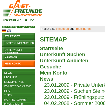
Hallo! Bitte
einloggen
oder
registrieren
.
STARTSEITE
SITEMAP
UNTERKUNFT SUCHEN
Startseite
UNTERKUNFT
ANBIETEN
Unterkunft Suchen
GESUCHE
Unterkunft Anbieten
MEIN KONTO
Gesuche
Mein Konto
NEWS
ÜBER UNS
News
LINKS/PARTNER
23.01.2009 - Private Unter
WM-FEEDBACKS 2006
23.01.2009 - Suchen Sie 
INFO
TIPPS
23.01.2009 - Frühlingsputz
MONTEURZIMMER
04.02.2008 - Sommer 2008 
PRIVATZIMMER