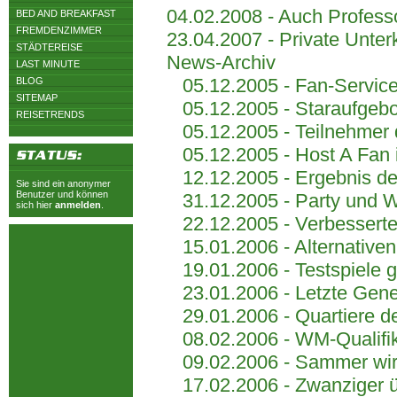
04.02.2008 - Auch Profess
BED AND BREAKFAST
FREMDENZIMMER
23.04.2007 - Private Unter
STÄDTEREISE
News-Archiv
LAST MINUTE
05.12.2005 - Fan-Servic
BLOG
SITEMAP
05.12.2005 - Staraufgebot
REISETRENDS
05.12.2005 - Teilnehmer d
05.12.2005 - Host A Fan is
12.12.2005 - Ergebnis der
Sie sind ein anonymer
Benutzer und können
31.12.2005 - Party und Wel
sich hier
anmelden
.
22.12.2005 - Verbesserte 
15.01.2006 - Alternativen
19.01.2006 - Testspiele ge
23.01.2006 - Letzte Gene
29.01.2006 - Quartiere de
08.02.2006 - WM-Qualifikat
09.02.2006 - Sammer wird 
17.02.2006 - Zwanziger übe