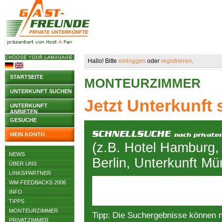
Hallo! Bitte
einloggen
oder
registrieren
.
STARTSEITE
MONTEURZIMMER
UNTERKUNFT SUCHEN
Jetzt Unterkunft
UNTERKUNFT
ANBIETEN
GESUCHE
MEIN KONTO
(z.B. Hotel Hamburg,
NEWS
Berlin, Unterkunft M
ÜBER UNS
LINKS/PARTNER
WM-FEEDBACKS 2006
INFO
TIPPS
MONTEURZIMMER
Tipp: Die Suchergebnisse können 
PRIVATZIMMER