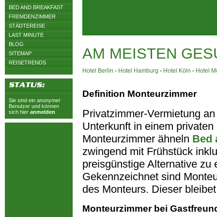
BED AND BREAKFAST
FREMDENZIMMER
STÄDTEREISE
LAST MINUTE
BLOG
AM MEISTEN GES
SITEMAP
REISETRENDS
Hotel Berlin
-
Hotel Hamburg
-
Hotel Köln
-
Hotel 
Definition Monteurzimmer
Sie sind ein anonymer
Benutzer und können
Privatzimmer-Vermietung an
sich hier
anmelden
.
Unterkunft in einem privaten H
Monteurzimmer ähneln
Bed 
zwingend mit Frühstück inkl
preisgünstige Alternative z
Gekennzeichnet sind Monteu
des Monteurs. Dieser bleibet
Monteurzimmer bei Gastfreun