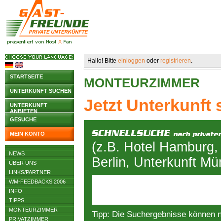
Hallo! Bitte
einloggen
oder
registrieren
.
STARTSEITE
MONTEURZIMMER
UNTERKUNFT SUCHEN
Jetzt Unterkunft
UNTERKUNFT
ANBIETEN
GESUCHE
MEIN KONTO
(z.B. Hotel Hamburg,
NEWS
Berlin, Unterkunft M
ÜBER UNS
LINKS/PARTNER
WM-FEEDBACKS 2006
INFO
TIPPS
MONTEURZIMMER
Tipp: Die Suchergebnisse können 
PRIVATZIMMER