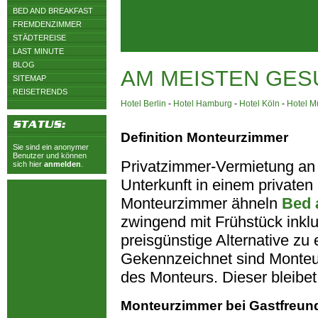
BED AND BREAKFAST
FREMDENZIMMER
STÄDTEREISE
LAST MINUTE
BLOG
AM MEISTEN GES
SITEMAP
REISETRENDS
Hotel Berlin
-
Hotel Hamburg
-
Hotel Köln
-
Hotel 
Definition Monteurzimmer
Sie sind ein anonymer
Benutzer und können
Privatzimmer-Vermietung an
sich hier
anmelden
.
Unterkunft in einem privaten H
Monteurzimmer ähneln
Bed 
zwingend mit Frühstück inkl
preisgünstige Alternative z
Gekennzeichnet sind Monteu
des Monteurs. Dieser bleibet
Monteurzimmer bei Gastfreun