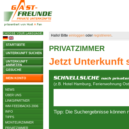
Hallo! Bitte
einloggen
oder
registrieren
.
STARTSEITE
PRIVATZIMMER
UNTERKUNFT SUCHEN
Jetzt Unterkunft
UNTERKUNFT
ANBIETEN
GESUCHE
MEIN KONTO
(z.B. Hotel Hamburg, Ferienwohnung Osts
NEWS
ÜBER UNS
LINKS/PARTNER
WM-FEEDBACKS 2006
Tipp: Die Suchergebnisse können 
INFO
TIPPS
MONTEURZIMMER
PRIVATZIMMER