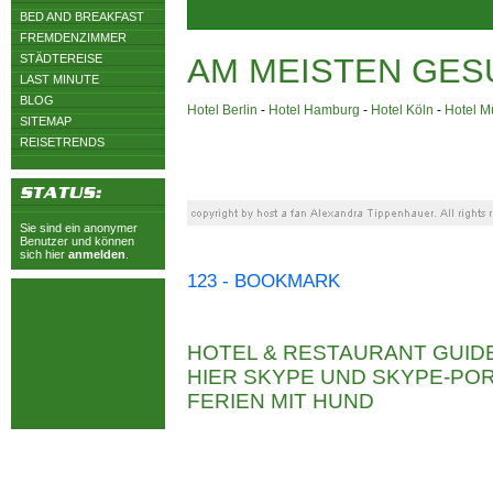
BED AND BREAKFAST
FREMDENZIMMER
STÄDTEREISE
AM MEISTEN GES
LAST MINUTE
BLOG
Hotel Berlin
-
Hotel Hamburg
-
Hotel Köln
-
Hotel 
SITEMAP
REISETRENDS
Sie sind ein anonymer
Benutzer und können
sich hier
anmelden
.
123 - BOOKMARK
HOTEL & RESTAURANT GUID
HIER SKYPE UND SKYPE-P
FERIEN MIT HUND