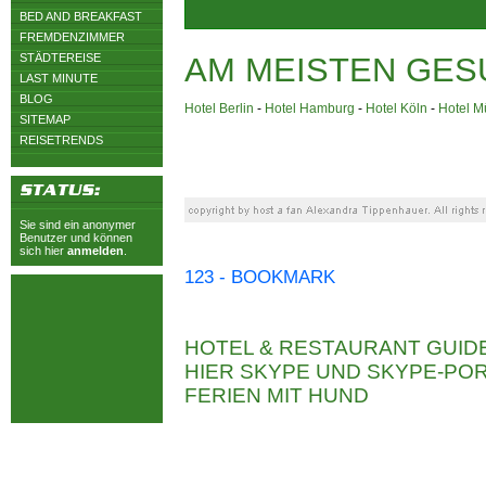
BED AND BREAKFAST
FREMDENZIMMER
STÄDTEREISE
AM MEISTEN GES
LAST MINUTE
BLOG
Hotel Berlin
-
Hotel Hamburg
-
Hotel Köln
-
Hotel 
SITEMAP
REISETRENDS
Sie sind ein anonymer
Benutzer und können
sich hier
anmelden
.
123 - BOOKMARK
HOTEL & RESTAURANT GUID
HIER SKYPE UND SKYPE-P
FERIEN MIT HUND