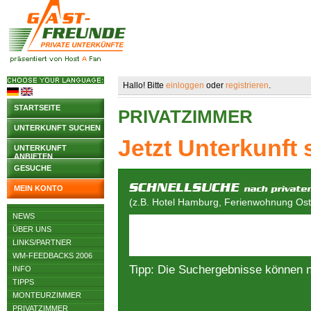
Hallo! Bitte
einloggen
oder
registrieren
.
STARTSEITE
PRIVATZIMMER
UNTERKUNFT SUCHEN
Jetzt Unterkunft
UNTERKUNFT
ANBIETEN
GESUCHE
MEIN KONTO
(z.B. Hotel Hamburg, Ferienwohnung Osts
NEWS
ÜBER UNS
LINKS/PARTNER
WM-FEEDBACKS 2006
Tipp: Die Suchergebnisse können 
INFO
TIPPS
MONTEURZIMMER
PRIVATZIMMER