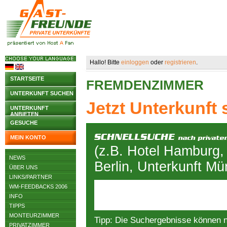
Hallo! Bitte
einloggen
oder
registrieren
.
STARTSEITE
FREMDENZIMMER
UNTERKUNFT SUCHEN
Jetzt Unterkunft
UNTERKUNFT
ANBIETEN
GESUCHE
MEIN KONTO
(z.B. Hotel Hamburg,
NEWS
Berlin, Unterkunft M
ÜBER UNS
LINKS/PARTNER
WM-FEEDBACKS 2006
INFO
TIPPS
MONTEURZIMMER
Tipp: Die Suchergebnisse können 
PRIVATZIMMER