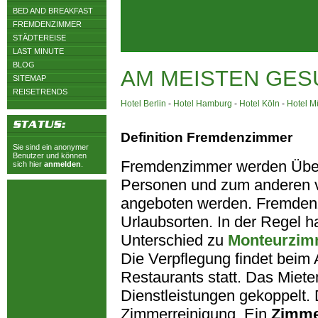
BED AND BREAKFAST
FREMDENZIMMER
STÄDTEREISE
LAST MINUTE
BLOG
AM MEISTEN GES
SITEMAP
REISETRENDS
Hotel Berlin
-
Hotel Hamburg
-
Hotel Köln
-
Hotel 
Definition Fremdenzimmer
Sie sind ein anonymer
Benutzer und können
Fremdenzimmer werden Übern
sich hier
anmelden
.
Personen und zum anderen v
angeboten werden. Fremdenzi
Urlaubsorten. In der Regel h
Unterschied zu
Monteurzim
Die Verpflegung findet beim 
Restaurants statt. Das Miet
Dienstleistungen gekoppelt. D
Zimmerreinigung. Ein
Zimm