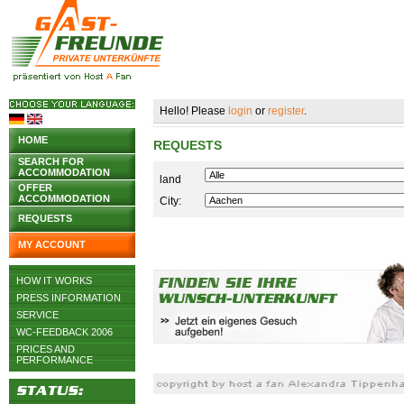
Hello! Please
login
or
register
.
HOME
REQUESTS
SEARCH FOR
ACCOMMODATION
land
OFFER
ACCOMMODATION
City:
REQUESTS
MY ACCOUNT
HOW IT WORKS
PRESS INFORMATION
SERVICE
WC-FEEDBACK 2006
PRICES AND
PERFORMANCE