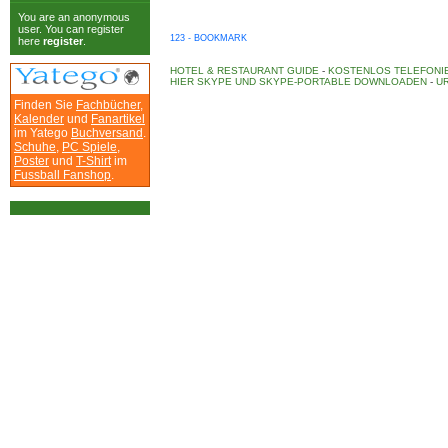
You are an anonymous
user. You can register
123 - BOOKMARK
here
register
.
HOTEL & RESTAURANT GUIDE
-
KOSTENLOS TELEFONIE
HIER SKYPE UND SKYPE-PORTABLE DOWNLOADEN
-
UR
Finden Sie
Fachbücher
,
Kalender
und
Fanartikel
im Yatego
Buchversand
.
Schuhe
,
PC Spiele
,
Poster
und
T-Shirt
im
Fussball Fanshop
.