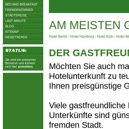
BED AND BREAKFAST
FREMDENZIMMER
STÄDTEREISE
AM MEISTEN 
LAST MINUTE
BLOG
SITEMAP
Hotel Berlin
-
Hotel Hamburg
-
Hotel Köln
-
Hotel 
REISETRENDS
DER GASTFREU
Sie sind ein anonymer
Benutzer und können
Möchten Sie auch mal 
sich hier
anmelden
.
Hotelunterkunft zu te
Ihnen preisgünstige G
Viele gastfreundliche
Unterkünfte sind güns
fremden Stadt.