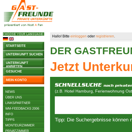
Hallo! Bitte
einloggen
oder
registrieren
.
STARTSEITE
DER GASTFREU
UNTERKUNFT SUCHEN
Jetzt Unterku
UNTERKUNFT
ANBIETEN
GESUCHE
MEIN KONTO
(z.B. Hotel Hamburg, Ferienwohnung Osts
NEWS
ÜBER UNS
LINKS/PARTNER
WM-FEEDBACKS 2006
INFO
Tipp: Die Suchergebnisse können 
TIPPS
MONTEURZIMMER
PRIVATZIMMER