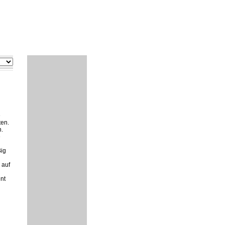
e
ten.
n.
e
Big
 auf
nt