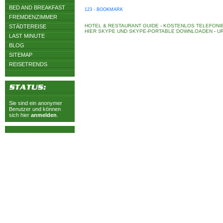
BED AND BREAKFAST
123 - BOOKMARK
FREMDENZIMMER
HOTEL & RESTAURANT GUIDE
-
KOSTENLOS TELEFONIE
STÄDTEREISE
HIER SKYPE UND SKYPE-PORTABLE DOWNLOADEN
-
UR
LAST MINUTE
BLOG
SITEMAP
REISETRENDS
Sie sind ein anonymer
Benutzer und können
sich hier
anmelden
.