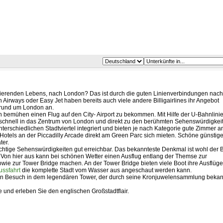
lsierenden Lebens, nach London? Das ist durch die guten Linienverbindungen nach
 Airways oder Easy Jet haben bereits auch viele andere Billigairlines ihr Angebot
n rund um London an.
ich bemühen einen Flug auf den City- Airport zu bekommen. Mit Hilfe der U-Bahnlini
 schnell in das Zentrum von London und direkt zu den berühmten Sehenswürdigkei
terschiedlichen Stadtviertel integriert und bieten je nach Kategorie gute Zimmer a
Hotels an der Piccadilly Arcade direkt am Green Parc sich mieten. Schöne günstig
ter.
chtige Sehenswürdigkeiten gut erreichbar. Das bekannteste Denkmal ist wohl der 
on hier aus kann bei schönen Wetter einen Ausflug entlang der Themse zur
wie zur Tower Bridge machen. An der Tower Bridge bieten viele Boot ihre Ausflüge
ussfahrt
die komplette Stadt vom Wasser aus angeschaut werden kann.
 ein Besuch in dem legendären Tower, der durch seine Kronjuwelensammlung bekan
und erleben Sie den englischen Großstadtflair.