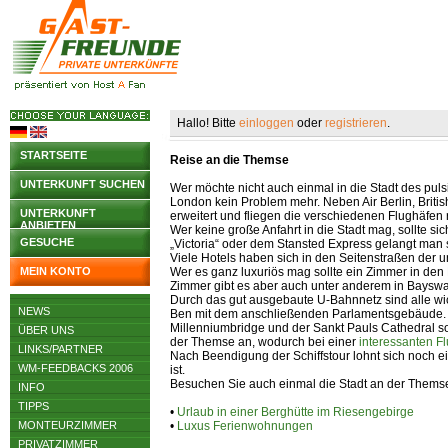
Hallo! Bitte
einloggen
oder
registrieren
.
STARTSEITE
Reise an die Themse
UNTERKUNFT SUCHEN
Wer möchte nicht auch einmal in die Stadt des pu
London kein Problem mehr. Neben Air Berlin, British
UNTERKUNFT
erweitert und fliegen die verschiedenen Flughäfe
ANBIETEN
Wer keine große Anfahrt in die Stadt mag, sollte s
GESUCHE
„Victoria“ oder dem Stansted Express gelangt man
Viele Hotels haben sich in den Seitenstraßen der un
MEIN KONTO
Wer es ganz luxuriös mag sollte ein Zimmer in den 
Zimmer gibt es aber auch unter anderem in Bayswa
Durch das gut ausgebaute U-Bahnnetz sind alle wi
NEWS
Ben mit dem anschließenden Parlamentsgebäude. V
Millenniumbridge und der Sankt Pauls Cathedral so
ÜBER UNS
der Themse an, wodurch bei einer
interessanten Fl
LINKS/PARTNER
Nach Beendigung der Schiffstour lohnt sich noch
WM-FEEDBACKS 2006
ist.
Besuchen Sie auch einmal die Stadt an der Themse 
INFO
TIPPS
•
Urlaub in einer Berghütte im Riesengebirge
MONTEURZIMMER
•
Luxus Ferienwohnungen
PRIVATZIMMER