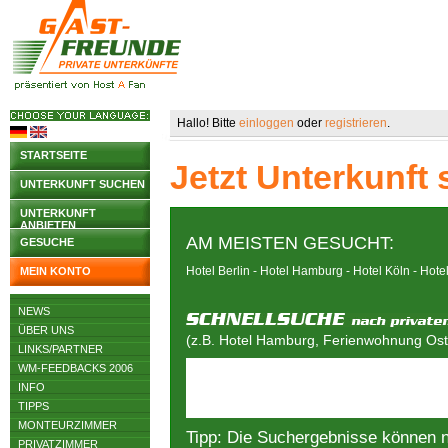
Hallo! Bitte
einloggen
oder
registrieren
.
STARTSEITE
Jetzt Unterkunft
UNTERKUNFT SUCHEN
UNTERKUNFT
ANBIETEN
AM MEISTEN GESUCHT:
GESUCHE
Hotel Berlin
-
Hotel Hamburg
-
Hotel Köln
-
Hote
MEIN KONTO
NEWS
ÜBER UNS
(z.B. Hotel Hamburg, Ferienwohnung Osts
LINKS/PARTNER
WM-FEEDBACKS 2006
INFO
TIPPS
MONTEURZIMMER
Tipp: Die Suchergebnisse können 
PRIVATZIMMER