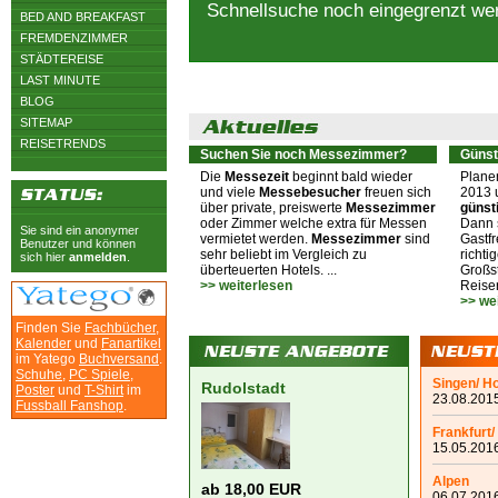
Schnellsuche noch eingegrenzt we
BED AND BREAKFAST
FREMDENZIMMER
STÄDTEREISE
LAST MINUTE
BLOG
SITEMAP
REISETRENDS
Suchen Sie noch Messezimmer?
Günst
Die
Messezeit
beginnt bald wieder
Plane
und viele
Messebesucher
freuen sich
2013 
über private, preiswerte
Messezimmer
günst
oder Zimmer welche extra für Messen
Dann s
Sie sind ein anonymer
vermietet werden.
Messezimmer
sind
Gastfr
Benutzer und können
sehr beliebt im Vergleich zu
richti
sich hier
anmelden
.
überteuerten Hotels. ...
Großst
>> weiterlesen
Reiser
>> we
Finden Sie
Fachbücher
,
Kalender
und
Fanartikel
im Yatego
Buchversand
.
Schuhe
,
PC Spiele
,
Singen/ H
Rudolstadt
Poster
und
T-Shirt
im
23.08.2015
Fussball Fanshop
.
Frankfurt/
15.05.2016
Alpen
ab 18,00 EUR
06.07.2016