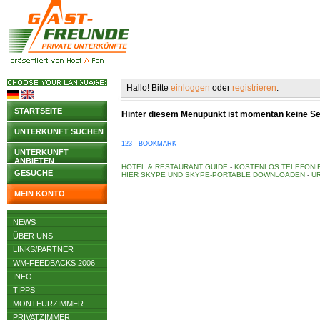
Hallo! Bitte
einloggen
oder
registrieren
.
STARTSEITE
Hinter diesem Menüpunkt ist momentan keine Seit
UNTERKUNFT SUCHEN
123 - BOOKMARK
UNTERKUNFT
ANBIETEN
HOTEL & RESTAURANT GUIDE
-
KOSTENLOS TELEFONIE
GESUCHE
HIER SKYPE UND SKYPE-PORTABLE DOWNLOADEN
-
UR
MEIN KONTO
NEWS
ÜBER UNS
LINKS/PARTNER
WM-FEEDBACKS 2006
INFO
TIPPS
MONTEURZIMMER
PRIVATZIMMER