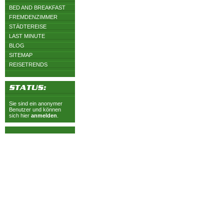
BED AND BREAKFAST
FREMDENZIMMER
STÄDTEREISE
LAST MINUTE
BLOG
SITEMAP
REISETRENDS
Sie sind ein anonymer
Benutzer und können
sich hier
anmelden
.