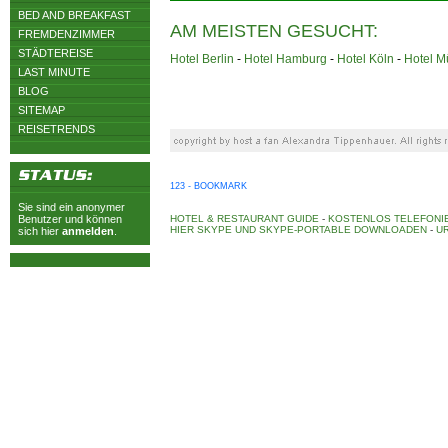
BED AND BREAKFAST
AM MEISTEN GESUCHT:
FREMDENZIMMER
STÄDTEREISE
Hotel Berlin
-
Hotel Hamburg
-
Hotel Köln
-
Hotel 
LAST MINUTE
BLOG
SITEMAP
REISETRENDS
123 - BOOKMARK
Sie sind ein anonymer
Benutzer und können
HOTEL & RESTAURANT GUIDE
-
KOSTENLOS TELEFONIE
HIER SKYPE UND SKYPE-PORTABLE DOWNLOADEN
-
UR
sich hier
anmelden
.