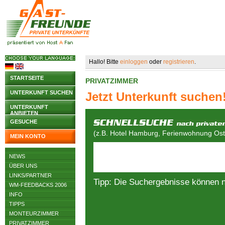
Hallo! Bitte
einloggen
oder
registrieren
.
STARTSEITE
PRIVATZIMMER
UNTERKUNFT SUCHEN
Jetzt Unterkunft suchen
UNTERKUNFT
ANBIETEN
GESUCHE
(z.B. Hotel Hamburg, Ferienwohnung Osts
MEIN KONTO
NEWS
ÜBER UNS
LINKS/PARTNER
Tipp: Die Suchergebnisse können 
WM-FEEDBACKS 2006
INFO
TIPPS
MONTEURZIMMER
PRIVATZIMMER