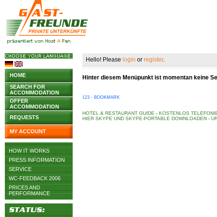
Hello! Please
login
or
register
.
HOME
Hinter diesem Menüpunkt ist momentan keine Seit
SEARCH FOR
ACCOMMODATION
123 - BOOKMARK
OFFER
ACCOMMODATION
HOTEL & RESTAURANT GUIDE
-
KOSTENLOS TELEFONIE
REQUESTS
HIER SKYPE UND SKYPE-PORTABLE DOWNLOADEN
-
UR
MY ACCOUNT
HOW IT WORKS
PRESS INFORMATION
SERVICE
WC-FEEDBACK 2006
PRICES AND
PERFORMANCE