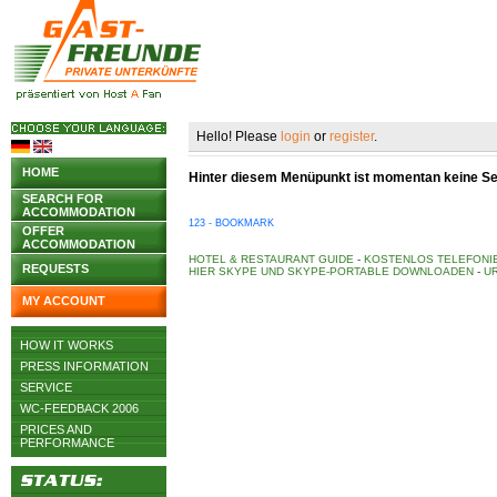
Hello! Please
login
or
register
.
HOME
Hinter diesem Menüpunkt ist momentan keine Seit
SEARCH FOR
ACCOMMODATION
123 - BOOKMARK
OFFER
ACCOMMODATION
HOTEL & RESTAURANT GUIDE
-
KOSTENLOS TELEFONIE
REQUESTS
HIER SKYPE UND SKYPE-PORTABLE DOWNLOADEN
-
UR
MY ACCOUNT
HOW IT WORKS
PRESS INFORMATION
SERVICE
WC-FEEDBACK 2006
PRICES AND
PERFORMANCE