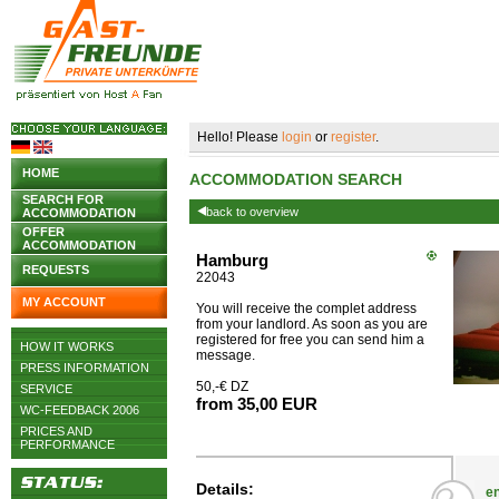
Hello! Please
login
or
register
.
HOME
ACCOMMODATION SEARCH
SEARCH FOR
back to overview
ACCOMMODATION
OFFER
ACCOMMODATION
Hamburg
REQUESTS
22043
MY ACCOUNT
You will receive the complet address
from your landlord. As soon as you are
registered for free you can send him a
HOW IT WORKS
message.
PRESS INFORMATION
50,-€ DZ
SERVICE
from 35,00 EUR
WC-FEEDBACK 2006
PRICES AND
PERFORMANCE
Details:
en