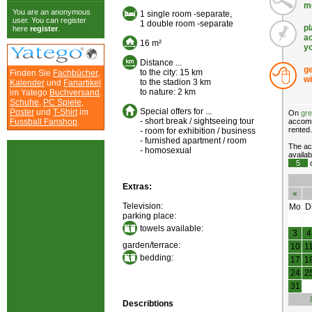
m
You are an anonymous
1 single room -separate,
user. You can register
1 double room -separate
pl
here
register
.
a
16 m²
y
Distance ...
ge
to the city: 15 km
Finden Sie
Fachbücher
,
wi
to the stadion 3 km
Kalender
und
Fanartikel
to nature: 2 km
im Yatego
Buchversand
.
Schuhe
,
PC Spiele
,
Special offers for ...
Poster
und
T-Shirt
im
On
gr
- short break / sightseeing tour
Fussball Fanshop
.
accomm
rented.
- room for exhibition / business
- furnished apartment / room
The ac
- homosexual
availab
5
d
Extras:
«
Television:
Mo
D
parking place:
towels available:
3
4
garden/terrace:
10
1
bedding:
17
1
24
2
31
Describtions