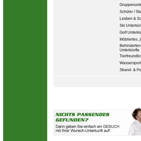
Gruppenunte
Schüler / St
Lesben & S
Ski Unterkün
Golf Unterkü
Möbliertes „
Behinderten
Unterkünfte
Tierfreundli
Wassersport
Strand- & P