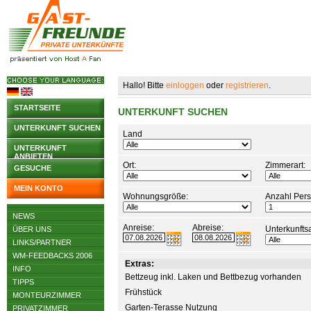
Hallo! Bitte
einloggen
oder
registrieren
.
STARTSEITE
UNTERKUNFT SUCHEN
UNTERKUNFT SUCHEN
Land
UNTERKUNFT
ANBIETEN
Ort:
Zimmerart:
GESUCHE
MEIN KONTO
Wohnungsgröße:
Anzahl Per
NEWS
Anreise:
Abreise:
Unterkunftsa
ÜBER UNS
LINKS/PARTNER
WM-FEEDBACKS 2006
Extras:
INFO
Bettzeug inkl. Laken und Bettbezug vorhanden
TIPPS
Frühstück
MONTEURZIMMER
Garten-Terasse Nutzung
PRIVATZIMMER