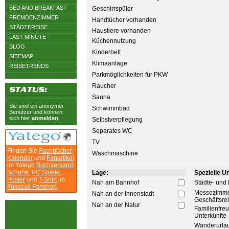
BED AND BREAKFAST
Geschirrspüler
FREMDENZIMMER
Handtücher vorhanden
STÄDTEREISE
Haustiere vorhanden
LAST MINUTE
Küchennutzung
BLOG
Kinderbett
SITEMAP
Klimaanlage
REISETRENDS
Parkmöglichkeiten für PKW
Raucher
Sauna
Sie sind ein anonymer
Schwimmbad
Benutzer und können
sich hier
anmelden
.
Selbstverpflegung
Separates WC
TV
Finden Sie
Fachbücher
,
Waschmaschine
Kalender
und
Fanartikel
im Yatego
Buchversand
.
Schuhe
,
PC Spiele
,
Lage:
Spezielle Unt
Poster
und
T-Shirt
im
Nah am Bahnhof
Städte- und 
Fussball Fanshop
.
Messezimme
Nah an der Innenstadt
Geschäftsre
Nah an der Natur
Familienfre
Unterkünfte
Wanderurla