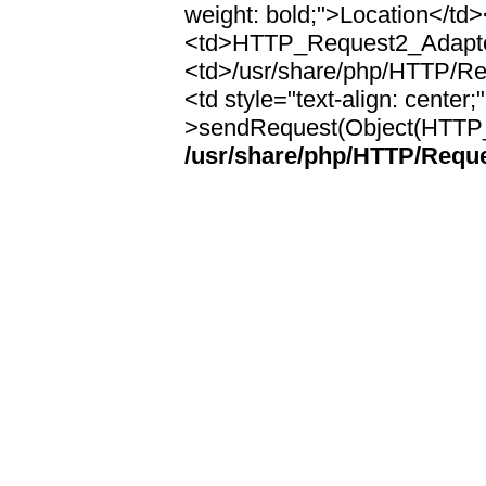
weight: bold;">Location</td><
<td>HTTP_Request2_Adapter
<td>/usr/share/php/HTTP/Re
<td style="text-align: cen
>sendRequest(Object(HTTP_
/usr/share/php/HTTP/Requ