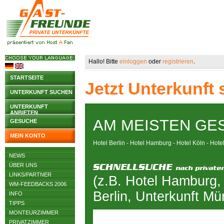
Hallo! Bitte
einloggen
oder
registrieren
.
STARTSEITE
Jetzt Unterkunft
UNTERKUNFT SUCHEN
UNTERKUNFT
ANBIETEN
AM MEISTEN GE
GESUCHE
MEIN KONTO
Hotel Berlin
-
Hotel Hamburg
-
Hotel Köln
-
Hote
NEWS
ÜBER UNS
LINKS/PARTNER
(z.B. Hotel Hamburg,
WM-FEEDBACKS 2006
Berlin, Unterkunft M
INFO
TIPPS
MONTEURZIMMER
PRIVATZIMMER