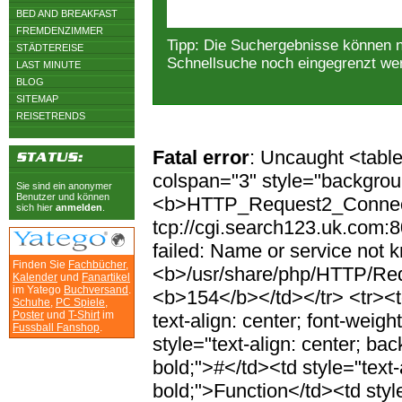
BED AND BREAKFAST
FREMDENZIMMER
Tipp: Die Suchergebnisse können 
STÄDTEREISE
Schnellsuche noch eingegrenzt we
LAST MINUTE
BLOG
SITEMAP
REISETRENDS
Fatal error
: Uncaught <table
colspan="3" style="backgrou
Sie sind ein anonymer
Benutzer und können
<b>HTTP_Request2_Connecti
sich hier
anmelden
.
tcp://cgi.search123.uk.com:
failed: Name or service not 
Finden Sie
Fachbücher
,
<b>/usr/share/php/HTTP/Req
Kalender
und
Fanartikel
im Yatego
Buchversand
.
<b>154</b></td></tr> <tr><t
Schuhe
,
PC Spiele
,
Poster
und
T-Shirt
im
text-align: center; font-weig
Fussball Fanshop
.
style="text-align: center; ba
bold;">#</td><td style="text-
bold;">Function</td><td style